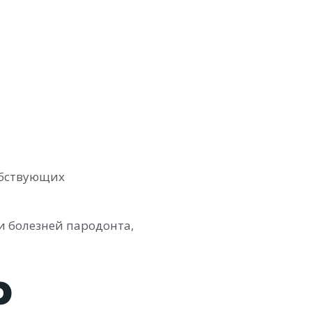
обствующих
и болезней пародонта,
р