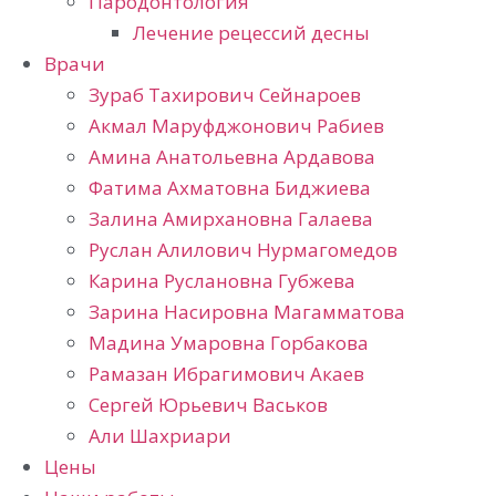
Пародонтология
Лечение рецессий десны
Врачи
Зураб Тахирович Сейнароев
Акмал Маруфджонович Рабиев
Амина Анатольевна Ардавова
Фатима Ахматовна Биджиева
Залина Амирхановна Галаева
Руслан Алилович Нурмагомедов
Карина Руслановна Губжева
Зарина Насировна Магамматова
Мадина Умаровна Горбакова
Рамазан Ибрагимович Акаев
Сергей Юрьевич Васьков
Али Шахриари
Цены