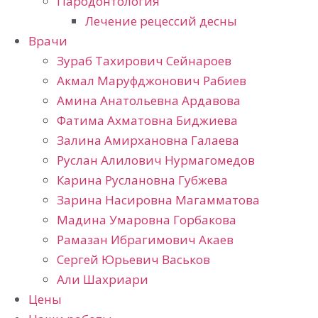
Пародонтология
Лечение рецессий десны
Врачи
Зураб Тахирович Сейнароев
Акмал Маруфджонович Рабиев
Амина Анатольевна Ардавова
Фатима Ахматовна Биджиева
Залина Амирхановна Галаева
Руслан Алилович Нурмагомедов
Карина Руслановна Губжева
Зарина Насировна Магамматова
Мадина Умаровна Горбакова
Рамазан Ибрагимович Акаев
Сергей Юрьевич Васьков
Али Шахриари
Цены