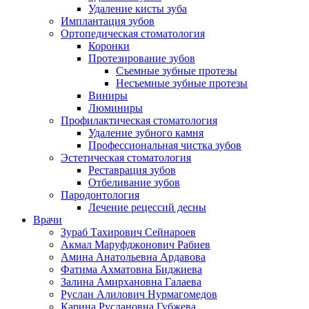
Удаление кисты зуба
Имплантация зубов
Ортопедическая стоматология
Коронки
Протезирование зубов
Съемные зубные протезы
Несъемные зубные протезы
Виниры
Люминиры
Профилактическая стоматология
Удаление зубного камня
Профессиональная чистка зубов
Эстетическая стоматология
Реставрация зубов
Отбеливание зубов
Пародонтология
Лечение рецессий десны
Врачи
Зураб Тахирович Сейнароев
Акмал Маруфджонович Рабиев
Амина Анатольевна Ардавова
Фатима Ахматовна Биджиева
Залина Амирхановна Галаева
Руслан Алилович Нурмагомедов
Карина Руслановна Губжева