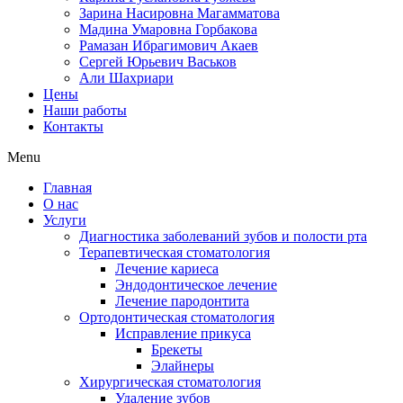
Зарина Насировна Магамматова
Мадина Умаровна Горбакова
Рамазан Ибрагимович Акаев
Сергей Юрьевич Васьков
Али Шахриари
Цены
Наши работы
Контакты
Menu
Главная
О нас
Услуги
Диагностика заболеваний зубов и полости рта
Терапевтическая стоматология
Лечение кариеса
Эндодонтическое лечение
Лечение пародонтита
Ортодонтическая стоматология
Исправление прикуса
Брекеты
Элайнеры
Хирургическая стоматология
Удаление зубов