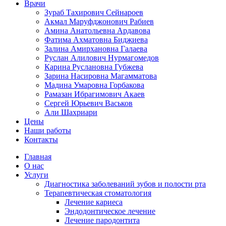
Врачи
Зураб Тахирович Сейнароев
Акмал Маруфджонович Рабиев
Амина Анатольевна Ардавова
Фатима Ахматовна Биджиева
Залина Амирхановна Галаева
Руслан Алилович Нурмагомедов
Карина Руслановна Губжева
Зарина Насировна Магамматова
Мадина Умаровна Горбакова
Рамазан Ибрагимович Акаев
Сергей Юрьевич Васьков
Али Шахриари
Цены
Наши работы
Контакты
Главная
О нас
Услуги
Диагностика заболеваний зубов и полости рта
Терапевтическая стоматология
Лечение кариеса
Эндодонтическое лечение
Лечение пародонтита