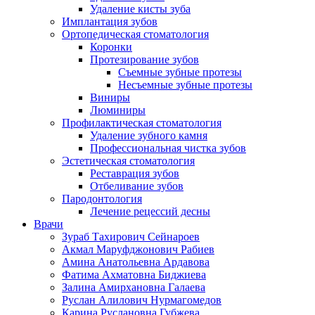
Удаление кисты зуба
Имплантация зубов
Ортопедическая стоматология
Коронки
Протезирование зубов
Съемные зубные протезы
Несъемные зубные протезы
Виниры
Люминиры
Профилактическая стоматология
Удаление зубного камня
Профессиональная чистка зубов
Эстетическая стоматология
Реставрация зубов
Отбеливание зубов
Пародонтология
Лечение рецессий десны
Врачи
Зураб Тахирович Сейнароев
Акмал Маруфджонович Рабиев
Амина Анатольевна Ардавова
Фатима Ахматовна Биджиева
Залина Амирхановна Галаева
Руслан Алилович Нурмагомедов
Карина Руслановна Губжева