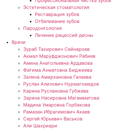
Профессиональная чистка зубов
Эстетическая стоматология
Реставрация зубов
Отбеливание зубов
Пародонтология
Лечение рецессий десны
Врачи
Зураб Тахирович Сейнароев
Акмал Маруфджонович Рабиев
Амина Анатольевна Ардавова
Фатима Ахматовна Биджиева
Залина Амирхановна Галаева
Руслан Алилович Нурмагомедов
Карина Руслановна Губжева
Зарина Насировна Магамматова
Мадина Умаровна Горбакова
Рамазан Ибрагимович Акаев
Сергей Юрьевич Васьков
Али Шахриари