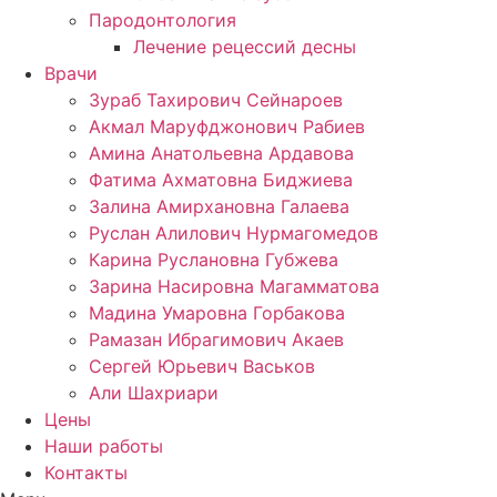
Пародонтология
Лечение рецессий десны
Врачи
Зураб Тахирович Сейнароев
Акмал Маруфджонович Рабиев
Амина Анатольевна Ардавова
Фатима Ахматовна Биджиева
Залина Амирхановна Галаева
Руслан Алилович Нурмагомедов
Карина Руслановна Губжева
Зарина Насировна Магамматова
Мадина Умаровна Горбакова
Рамазан Ибрагимович Акаев
Сергей Юрьевич Васьков
Али Шахриари
Цены
Наши работы
Контакты