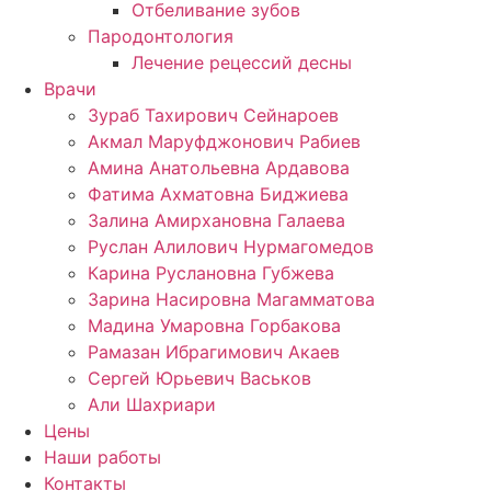
Отбеливание зубов
Пародонтология
Лечение рецессий десны
Врачи
Зураб Тахирович Сейнароев
Акмал Маруфджонович Рабиев
Амина Анатольевна Ардавова
Фатима Ахматовна Биджиева
Залина Амирхановна Галаева
Руслан Алилович Нурмагомедов
Карина Руслановна Губжева
Зарина Насировна Магамматова
Мадина Умаровна Горбакова
Рамазан Ибрагимович Акаев
Сергей Юрьевич Васьков
Али Шахриари
Цены
Наши работы
Контакты