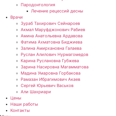
Пародонтология
Лечение рецессий десны
Врачи
Зураб Тахирович Сейнароев
Акмал Маруфджонович Рабиев
Амина Анатольевна Ардавова
Фатима Ахматовна Биджиева
Залина Амирхановна Галаева
Руслан Алилович Нурмагомедов
Карина Руслановна Губжева
Зарина Насировна Магамматова
Мадина Умаровна Горбакова
Рамазан Ибрагимович Акаев
Сергей Юрьевич Васьков
Али Шахриари
Цены
Наши работы
Контакты