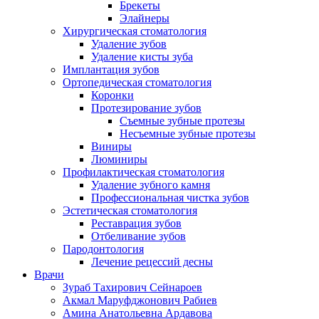
Брекеты
Элайнеры
Хирургическая стоматология
Удаление зубов
Удаление кисты зуба
Имплантация зубов
Ортопедическая стоматология
Коронки
Протезирование зубов
Съемные зубные протезы
Несъемные зубные протезы
Виниры
Люминиры
Профилактическая стоматология
Удаление зубного камня
Профессиональная чистка зубов
Эстетическая стоматология
Реставрация зубов
Отбеливание зубов
Пародонтология
Лечение рецессий десны
Врачи
Зураб Тахирович Сейнароев
Акмал Маруфджонович Рабиев
Амина Анатольевна Ардавова