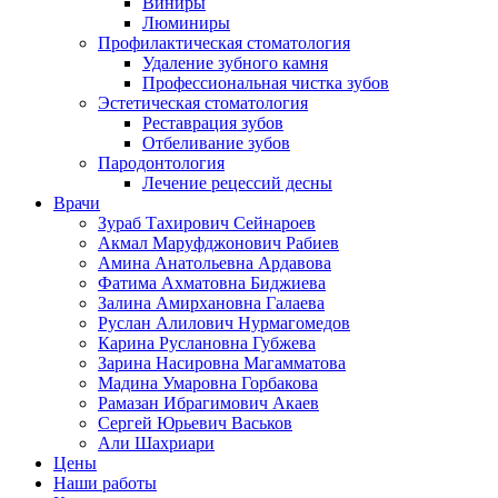
Виниры
Люминиры
Профилактическая стоматология
Удаление зубного камня
Профессиональная чистка зубов
Эстетическая стоматология
Реставрация зубов
Отбеливание зубов
Пародонтология
Лечение рецессий десны
Врачи
Зураб Тахирович Сейнароев
Акмал Маруфджонович Рабиев
Амина Анатольевна Ардавова
Фатима Ахматовна Биджиева
Залина Амирхановна Галаева
Руслан Алилович Нурмагомедов
Карина Руслановна Губжева
Зарина Насировна Магамматова
Мадина Умаровна Горбакова
Рамазан Ибрагимович Акаев
Сергей Юрьевич Васьков
Али Шахриари
Цены
Наши работы