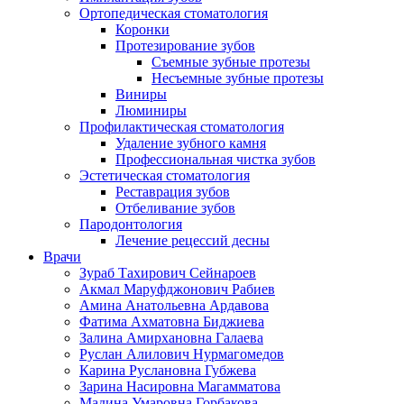
Ортопедическая стоматология
Коронки
Протезирование зубов
Съемные зубные протезы
Несъемные зубные протезы
Виниры
Люминиры
Профилактическая стоматология
Удаление зубного камня
Профессиональная чистка зубов
Эстетическая стоматология
Реставрация зубов
Отбеливание зубов
Пародонтология
Лечение рецессий десны
Врачи
Зураб Тахирович Сейнароев
Акмал Маруфджонович Рабиев
Амина Анатольевна Ардавова
Фатима Ахматовна Биджиева
Залина Амирхановна Галаева
Руслан Алилович Нурмагомедов
Карина Руслановна Губжева
Зарина Насировна Магамматова
Мадина Умаровна Горбакова