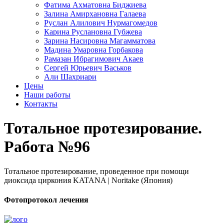
Фатима Ахматовна Биджиева
Залина Амирхановна Галаева
Руслан Алилович Нурмагомедов
Карина Руслановна Губжева
Зарина Насировна Магамматова
Мадина Умаровна Горбакова
Рамазан Ибрагимович Акаев
Сергей Юрьевич Васьков
Али Шахриари
Цены
Наши работы
Контакты
Тотальное протезирование.
Работа №96
Тотальное протезирование, проведенное при помощи
диоксида циркония KATANA | Noritake (Япония)
Фотопротокол лечения