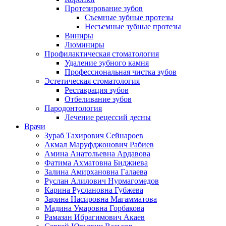
Протезирование зубов
Съемные зубные протезы
Несъемные зубные протезы
Виниры
Люминиры
Профилактическая стоматология
Удаление зубного камня
Профессиональная чистка зубов
Эстетическая стоматология
Реставрация зубов
Отбеливание зубов
Пародонтология
Лечение рецессий десны
Врачи
Зураб Тахирович Сейнароев
Акмал Маруфджонович Рабиев
Амина Анатольевна Ардавова
Фатима Ахматовна Биджиева
Залина Амирхановна Галаева
Руслан Алилович Нурмагомедов
Карина Руслановна Губжева
Зарина Насировна Магамматова
Мадина Умаровна Горбакова
Рамазан Ибрагимович Акаев