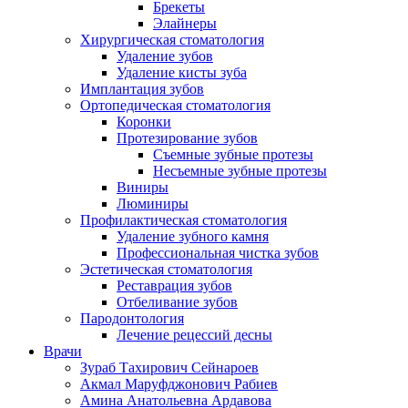
Брекеты
Элайнеры
Хирургическая стоматология
Удаление зубов
Удаление кисты зуба
Имплантация зубов
Ортопедическая стоматология
Коронки
Протезирование зубов
Съемные зубные протезы
Несъемные зубные протезы
Виниры
Люминиры
Профилактическая стоматология
Удаление зубного камня
Профессиональная чистка зубов
Эстетическая стоматология
Реставрация зубов
Отбеливание зубов
Пародонтология
Лечение рецессий десны
Врачи
Зураб Тахирович Сейнароев
Акмал Маруфджонович Рабиев
Амина Анатольевна Ардавова