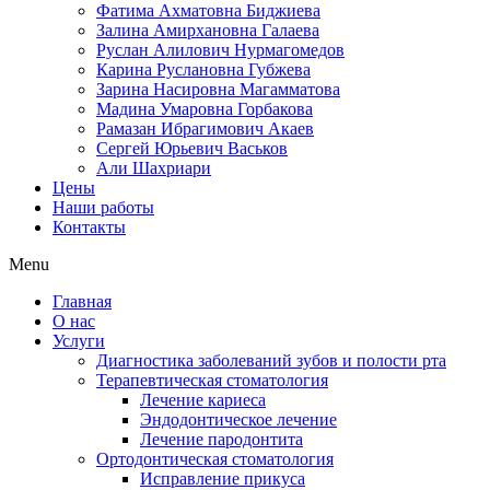
Фатима Ахматовна Биджиева
Залина Амирхановна Галаева
Руслан Алилович Нурмагомедов
Карина Руслановна Губжева
Зарина Насировна Магамматова
Мадина Умаровна Горбакова
Рамазан Ибрагимович Акаев
Сергей Юрьевич Васьков
Али Шахриари
Цены
Наши работы
Контакты
Menu
Главная
О нас
Услуги
Диагностика заболеваний зубов и полости рта
Терапевтическая стоматология
Лечение кариеса
Эндодонтическое лечение
Лечение пародонтита
Ортодонтическая стоматология
Исправление прикуса