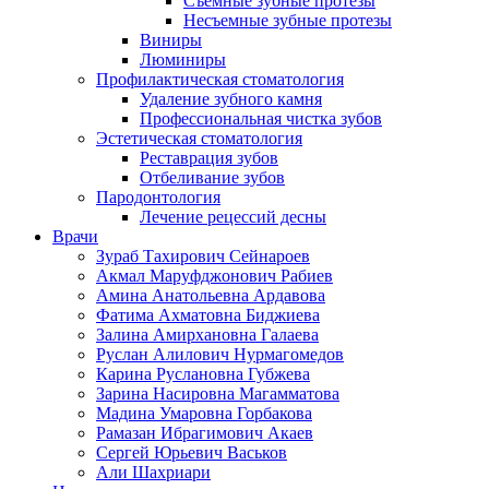
Съемные зубные протезы
Несъемные зубные протезы
Виниры
Люминиры
Профилактическая стоматология
Удаление зубного камня
Профессиональная чистка зубов
Эстетическая стоматология
Реставрация зубов
Отбеливание зубов
Пародонтология
Лечение рецессий десны
Врачи
Зураб Тахирович Сейнароев
Акмал Маруфджонович Рабиев
Амина Анатольевна Ардавова
Фатима Ахматовна Биджиева
Залина Амирхановна Галаева
Руслан Алилович Нурмагомедов
Карина Руслановна Губжева
Зарина Насировна Магамматова
Мадина Умаровна Горбакова
Рамазан Ибрагимович Акаев
Сергей Юрьевич Васьков
Али Шахриари